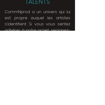
TALENTS
CommNprod a un univers qui lui
est propre auquel les artistes
s'identifient. Si vous vous sentez
adhérer à notre projet, rejoignez-
nous.
Nous rejoindre
Notre Agence
Notre histoire
Nos missions
Nos Artistes
World Music