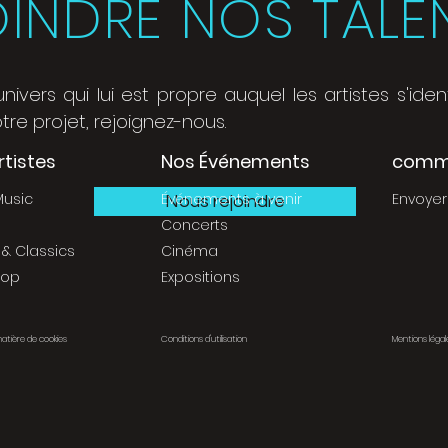
OINDRE NOS TALE
ers qui lui est propre auquel les artistes s'identi
re projet, rejoignez-nous.
rtistes
Nos Événements
commN
Music
Événements à venir
Envoyer
Nous rejoindre
Concerts
 & Classics
Cinéma
Pop
Expositions
matière de cookies
Conditions d'utilisation
Mentions légal