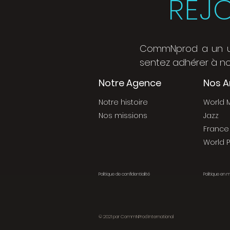
REJ
CommNprod a un univ
sentez adhérer à not
Notre Agence
Nos A
Notre histoire
World 
Nos missions
Jazz
France
World 
Politique de confidentialité
Politique en 
© 2021
par CommNProd International