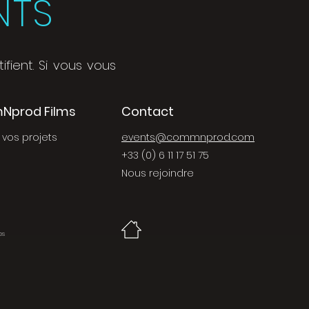
NTS
fient. Si vous vous
prod Films
Contact
 vos projets
events@commnprod.com
+33 (0) 6 11 17 51 75
Nous rejoindre
es