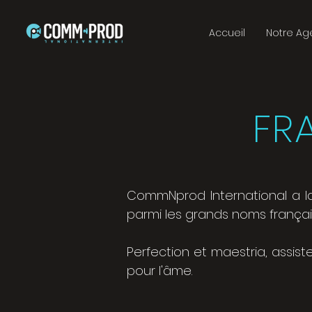
Accueil
Notre A
FR
CommNprod International a la
parmi les grands noms françai
Perfection et maestria, assist
pour l'âme.