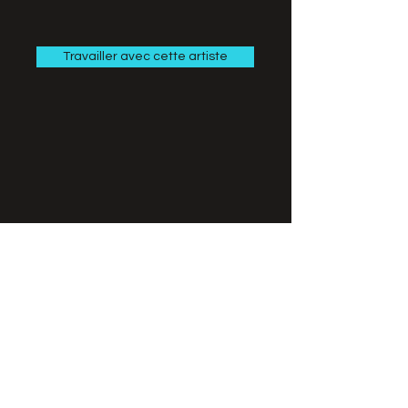
Travailler avec cette artiste
Notre Agence
Notre histoire
Nos missions
Nos Artistes
World Music
Jazz